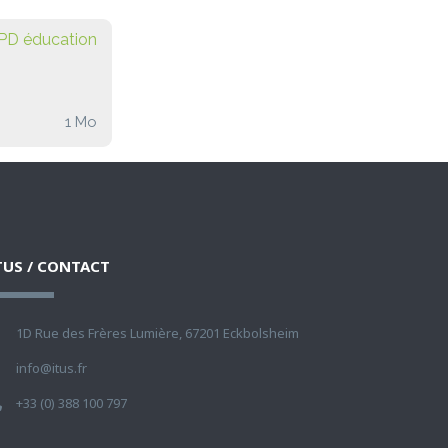
GPD éducation
1 Mo
TUS / CONTACT
1D Rue des Frères Lumière, 67201 Eckbolsheim
info@itus.fr
+33 (0) 388 100 797