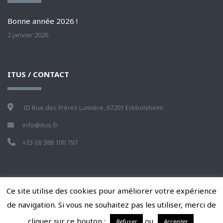
Bonne année 2026 !
2 janvier 2026
ITUS / CONTACT
1D Rue des Frères Lumière, 67201 Eckbolsheim
info@itus.fr
+33 (0) 388 100 797
Ce site utilise des cookies pour améliorer votre expérience
de navigation. Si vous ne souhaitez pas les utiliser, merci de
© ITus, 2006-2025. Tous droits réservés.
cliquer sur ce bouton :
ou
.
Refuser
Accepter