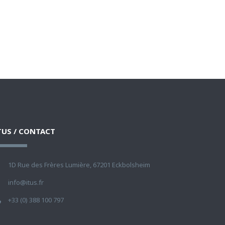
TUS / CONTACT
1D Rue des Frères Lumière, 67201 Eckbolsheim
info@itus.fr
+33 (0) 388 100 797